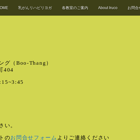
OME
乳がんリハビリヨガ
各教室のご案内
About Iruco
お問合
ス
（Boo-Thang）
404
5~3:45
さい。
トの
お問合せフォーム
よりご連絡ください